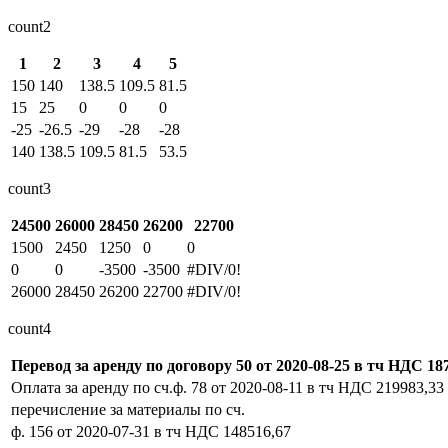
count2
1
2
3
4
5
150
140
138.5
109.5
81.5
15
25
0
0
0
-25
-26.5
-29
-28
-28
140
138.5
109.5
81.5
53.5
count3
24500
26000
28450
26200
22700
1500
2450
1250
0
0
0
0
-3500
-3500
#DIV/0!
26000
28450
26200
22700
#DIV/0!
count4
Перевод за аренду по договору 50 от 2020-08-25 в тч НДС 18
Оплата за аренду по сч.ф. 78 от 2020-08-11 в тч НДС 219983,33
перечисление за материалы по сч.
ф. 156 от 2020-07-31 в тч НДС 148516,67