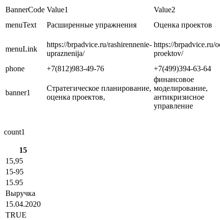
BannerCode
Value1
Value2
menuText
Расширенные упражнения
Оценка проектов
https://brpadvice.ru/rashirennenie-
https://brpadvice.ru/
menuLink
upraznenija/
proektov/
phone
+7(812)983-49-76
+7(499)394-63-64
финансовое
Стратегическое планирование,
моделирование,
banner1
оценка проектов,
антикризисное
управление
count1
15
15,95
15-95
15.95
Выручка
15.04.2020
TRUE