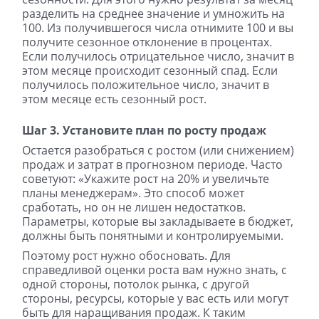
разделить на среднее значение и умножить на
100. Из получившегося числа отнимите 100 и вы
получите сезонное отклонение в процентах.
Если получилось отрицательное число, значит в
этом месяце происходит сезонный спад. Если
получилось положительное число, значит в
этом месяце есть сезонный рост.
Шаг 3. Установите план по росту продаж
Остается разобраться с ростом (или снижением)
продаж и затрат в прогнозном периоде. Часто
Поделитесь статьей с друзьями
советуют: «Укажите рост на 20% и увеличьте
и сохраните себе на стену,
планы менеджерам». Это способ может
чтобы не потерять:
сработать, но он не лишен недостатков.
Параметры, которые вы закладываете в бюджет,
должны быть понятными и контролируемыми.
Поэтому рост нужно обосновать. Для
справедливой оценки роста вам нужно знать, с
одной стороны, потолок рынка, с другой
стороны, ресурсы, которые у вас есть или могут
быть для наращивания продаж. К таким