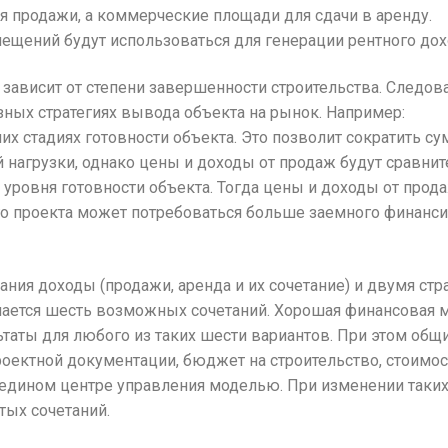
 продажи, а коммерческие площади для сдачи в аренду.
мещений будут использоваться для генерации рентного дохо
 зависит от степени завершенности строительства. Следов
ных стратегиях вывода объекта на рынок. Например:
их стадиях готовности объекта. Это позволит сократить с
 нагрузки, однако цены и доходы от продаж будут сравнит
о уровня готовности объекта. Тогда цены и доходы от про
ого проекта может потребоваться больше заемного финанси
ния доходы (продажи, аренда и их сочетание) и двумя ст
ается шесть возможных сочетаний. Хорошая финансовая м
ьтаты для любого из таких шести вариантов. При этом общ
роектной документации, бюджет на строительство, стоимос
 едином центре управления моделью. При изменении таки
тых сочетаний.