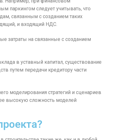
в. Например, при финансовом
м паркингом следует учитывать, что
дам, связанным с созданием таких
одящий, и входящий НДС.
мые затраты на связанные с созданием
вклада в уставный капитал, существование
ств путем передачи кредитору части
его моделирования стратегий и сценариев
лее высокую сложность моделей
проекта?
 строительстве такие же, как и в любой