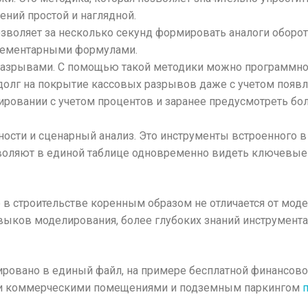
ний простой и наглядной.
 позволяет за несколько секунд формировать аналоги обор
элементарными формулами.
разрывами. С помощью такой методики можно программно
долг на покрытие кассовых разрывов даже с учетом появл
ировании с учетом процентов и заранее предусмотреть б
ости и сценарный анализ. Это инструменты встроенного в 
воляют в единой таблице одновременно видеть ключевые 
в строительстве коренным образом не отличается от мод
выков моделирования, более глубоких знаний инструментар
рировано в единый файл, на примере бесплатной финансов
ми коммерческими помещениями и подземным паркингом
п