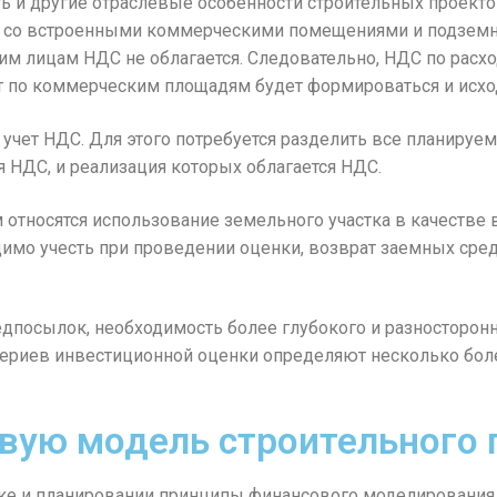
ь и другие отраслевые особенности строительных проекто
 со встроенными коммерческими помещениями и подземны
 лицам НДС не облагается. Следовательно, НДС по расхо
вот по коммерческим площадям будет формироваться и исх
 учет НДС. Для этого потребуется разделить все планируе
я НДС, и реализация которых облагается НДС.
относятся использование земельного участка в качестве 
имо учесть при проведении оценки, возврат заемных сред
посылок, необходимость более глубокого и разносторонн
итериев инвестиционной оценки определяют несколько бо
овую модель строительного 
ке и планировании принципы финансового моделирования в