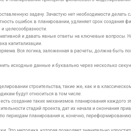
оставленную задачу. Зачастую нет необходимости делать 
ность ошибок в планировании, удлиняет срок создания фи
 и целесообразности.
мативной и давать явные ответы на ключевые вопросы. Нап
вка капитализации.
ряема. Вся логика, заложенная в расчеты, должна быть п
енить исходные данные и буквально через несколько секу
лировании строительства, такие же, как и в классическ
дикам будут относиться в том числе:
 есть создание таких механизмов планирования каждого эт
тельности стадий проекта, дат их начала и окончания при
о периодам планирования и, конечно, переформированию 
ски. Это методика, которая позволяет значительно упрости