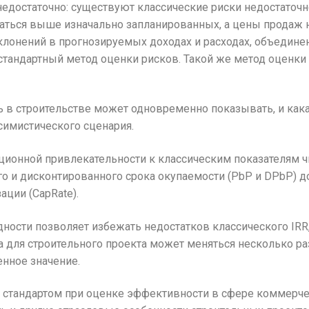
недостаточно: существуют классические риски недостаточно
заться выше изначально запланированных, а цены продаж
лонений в прогнозируемых доходах и расходах, объединен
 стандартный метод оценки рисков. Такой же метод оценк
 в строительстве может одновременно показывать, и какая
симистического сценария.
иционной привлекательности к классическим показателям ч
ого и дисконтированного срока окупаемости (PbP и DPbP)
ации (CapRate).
ости позволяет избежать недостатков классического IRR,
да для строительного проекта может меняться несколько ра
енное значение.
м стандартом при оценке эффективности в сфере коммерч