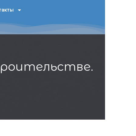
такты
троительстве
.