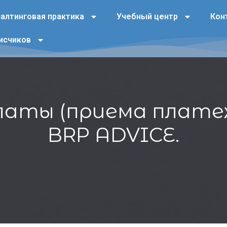
алтинговая практика
Учебный центр
Кон
исчиков
латы (приема плате
BRP ADVICE.