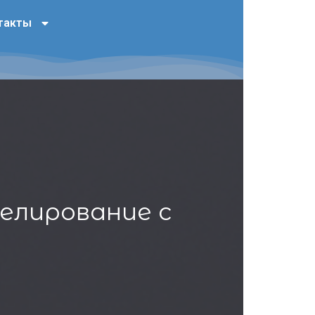
такты
елирование с